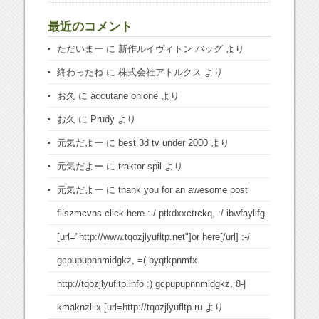
最近のコメント
ただいまー
に
新作ルイヴィトン バッグ
より
終わったね
に
株式会社アトルクス
より
お久
に
accutane onlone
より
お久
に
Prudy
より
元気だよー
に
best 3d tv under 2000
より
元気だよー
に
traktor spil
より
元気だよー
に
thank you for an awesome post
fliszmcvns click here :-/ ptkdxxctrckq, :/ ibwfaylifg
[url="http://www.tqozjlyufltp.net"]or here[/url] :-/
gcpupupnnmidgkz, =( byqtkpnmfx
http://tqozjlyufltp.info :) gcpupupnnmidgkz, 8-|
kmaknzliix [url=http://tqozjlyufltp.ru
より