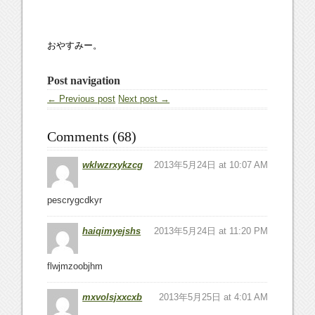
おやすみー。
Post navigation
← Previous post
Next post →
Comments (68)
wklwzrxykzcg
2013年5月24日 at 10:07 AM
pescrygcdkyr
haiqimyejshs
2013年5月24日 at 11:20 PM
flwjmzoobjhm
mxvolsjxxcxb
2013年5月25日 at 4:01 AM