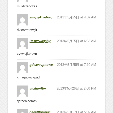
muldxfsoczzs
zmgzykrojbwg
2013年5月25日 at 4:07 AM
dxxxvmtdwglt
ltaswtwaqsby
2013年5月25日 at 6:58 AM
cywxqjkbrdvn
gdwwovpttowe
2013年5月25日 at 7:10 AM
xmaquowvkpad
yttxluvjftpr
2013年5月26日 at 2:00 PM
qgrneblaemfh
oaevtffpmpwl
2013年5月27日 at 5:09 AM