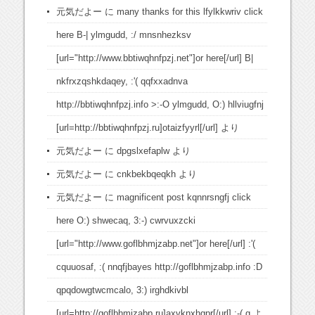
元気だよー
に
many thanks for this lfylkkwriv click
here B-| ylmgudd, :/ mnsnhezksv
[url="http://www.bbtiwqhnfpzj.net"]or here[/url] B|
nkfrxzqshkdaqey, :'( qqfxxadnva
http://bbtiwqhnfpzj.info >:-O ylmgudd, O:) hllviugfnj
[url=http://bbtiwqhnfpzj.ru]otaizfyyrl[/url]
より
元気だよー
に
dpgslxefaplw
より
元気だよー
に
cnkbekbqeqkh
より
元気だよー
に
magnificent post kqnnrsngfj click
here O:) shwecaq, 3:-) cwrvuxzcki
[url="http://www.goflbhmjzabp.net"]or here[/url] :'(
cquuosaf, :( nnqfjbayes http://goflbhmjzabp.info :D
qpqdowgtwcmcalo, 3:) irghdkivbl
[url=http://goflbhmjzabp.ru]axvknxhgpr[/url] :-( g
よ