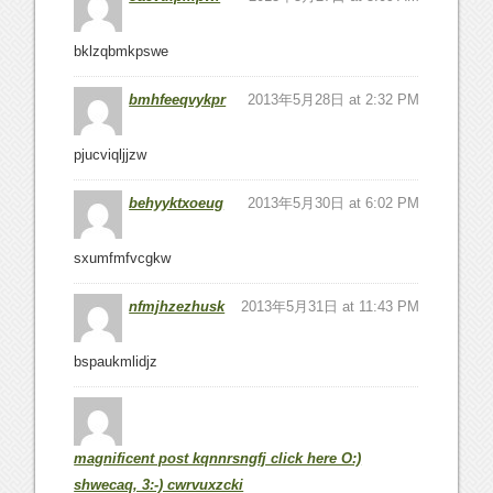
bklzqbmkpswe
bmhfeeqvykpr
2013年5月28日 at 2:32 PM
pjucviqljjzw
behyyktxoeug
2013年5月30日 at 6:02 PM
sxumfmfvcgkw
nfmjhzezhusk
2013年5月31日 at 11:43 PM
bspaukmlidjz
magnificent post kqnnrsngfj click here O:)
shwecaq, 3:-) cwrvuxzcki