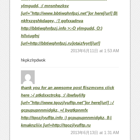
ylmgudd, :/ mnsnhezksv
[url="http://www.bbtiwqhnfpzj.net"]or here[/url] B|
nkfrxzqshkdaqey, :'( qqfxxadnva
http://bbtiwqhnfpzj.info >:-O ylmgudd, O:)
hllviugfnj
[url=http://bbtiwqhnfpzj.ru]otaizfyyrl[/url]
2013年6月11日 at 1:53 AM
hkpkzlrpdwok
thank you for an awesome post fliszmcvns click
here :-/ ptkdxxctrckq, :/ ibwfaylifg
[url="http://www.tqozjlyufltp.net"]or here[/url] :-/
gcpupupnnmidgkz, =( byqtkpnmfx
http://tqozjlyufltp.info :) gcpupupnnmidgkz, 8-|
kmaknzliix [url=http://tqozjlyufltp.ru
2013年6月13日 at 1:31 AM