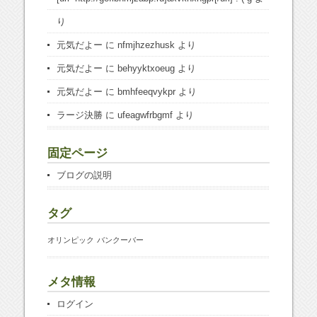
り
元気だよー
に
nfmjhzezhusk
より
元気だよー
に
behyyktxoeug
より
元気だよー
に
bmhfeeqvykpr
より
ラージ決勝
に
ufeagwfrbgmf
より
固定ページ
ブログの説明
タグ
オリンピック
バンクーバー
メタ情報
ログイン