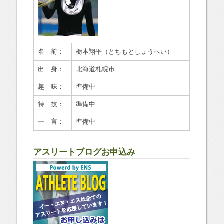
名 前：
栃本翔平
（とちもとしょうへい）
出 身：
北海道札幌市
趣 味：
準備中
特 技：
準備中
一 言：
準備中
アスリートブログお申込み