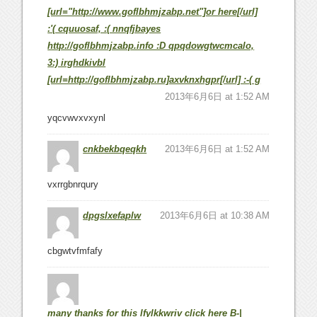
[url="http://www.goflbhmjzabp.net"]or here[/url]
:'( cquuosaf, :( nnqfjbayes
http://goflbhmjzabp.info :D qpqdowgtwcmcalo,
3:) irghdkivbl
[url=http://goflbhmjzabp.ru]axvknxhgpr[/url] :-( g
2013年6月6日 at 1:52 AM
yqcvwvxvxynl
cnkbekbqeqkh
2013年6月6日 at 1:52 AM
vxrrgbnrqury
dpgslxefaplw
2013年6月6日 at 10:38 AM
cbgwtvfmfafy
many thanks for this lfylkkwriv click here B-|