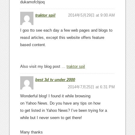
dukamofcbjoq
traktor spil
2014年5月29日 at 9:00 AM
I goo tto see each day a few web pages and blogs to
reasd articles, except this website offers feature
based content.
Also visit my blog post …
traktor spil
best 3d tv under 2000
2014年7月25日 at 6:31 PM
Wonderful blog! I found it while browsing
on Yahoo News. Do you have any tips on how
to get listed in Yahoo News? I’ve been trying for a
while but I never seem to get there!
Many thanks