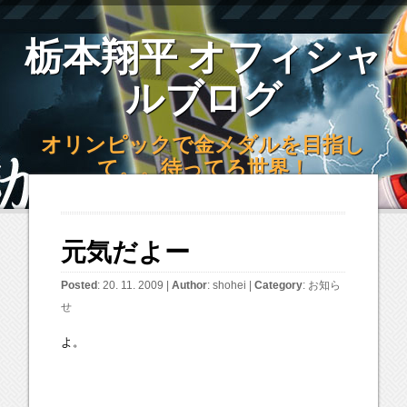
栃本翔平 オフィシャ
ルブログ
オリンピックで金メダルを目指し
て。。待ってろ世界！
元気だよー
Posted
: 20. 11. 2009 |
Author
:
shohei
|
Category
:
お知ら
せ
よ。